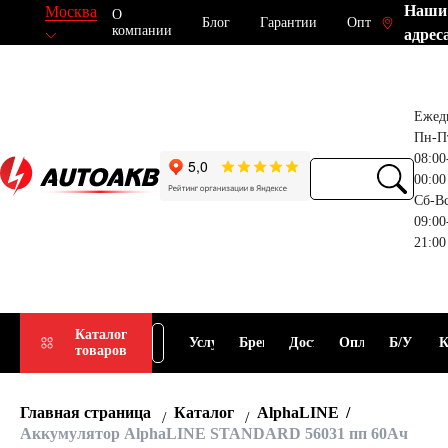
Наши
Москва
О
Блог
Гарантии
Опт
компании
адрес
Ежед
Пн-П
08:00
00:00
Сб-В
09:00
21:00
Прием
Подбор
Каталог
Услуги
Бренды
Доставка
Оплата
Б/У
К
товаров
АКБ
АКБ
Главная страница
Каталог
AlphaLINE
Аккумулятор AlphaLINE STANDARD 56031 пп 60Ач