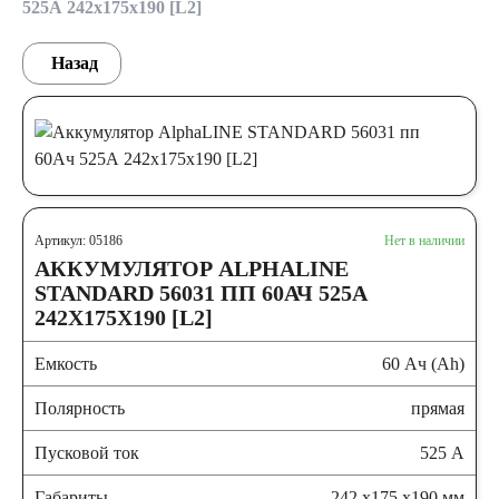
525А 242х175х190 [L2]
Назад
Артикул: 05186
Нет в наличии
АККУМУЛЯТОР ALPHALINE
STANDARD 56031 ПП 60АЧ 525А
242Х175Х190 [L2]
Емкость
60 Ач (Ah)
Полярность
прямая
Пусковой ток
525 А
Габариты
242 x175 x190 мм