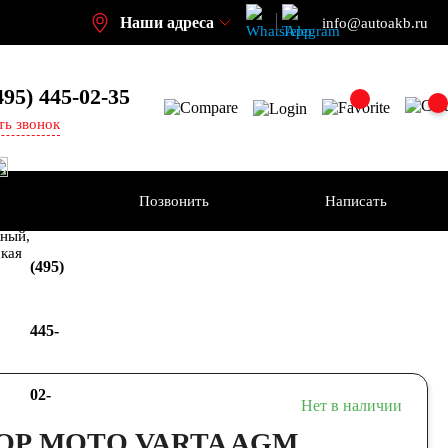
Наши адреса
info@autoakb.ru
495)
445-02-35
ть звонок
Позвонить
Написать
+7
-н
ный,
ская
(495)
445-
02-
Нет в наличии
Р МОТО VARTA AGM