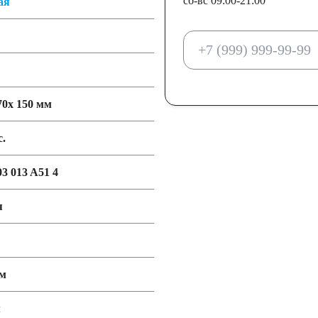
сб-вс 09:00-21:00
ая
70x 150 мм
с.
03 013 A51 4
я
мм
м