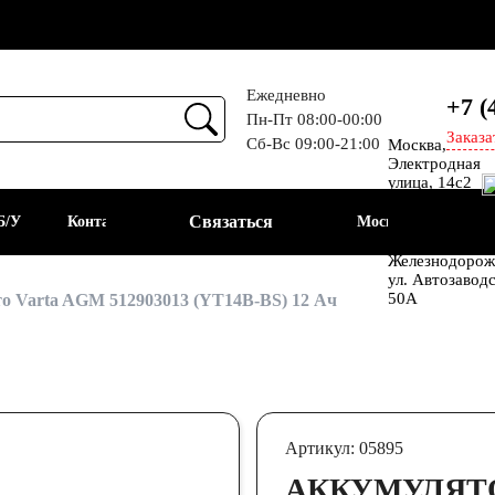
Ежедневно
+7 (
Пн-Пт 08:00-00:00
Заказа
Сб-Вс 09:00-21:00
Москва,
Прием
Электродная
улица, 14с2
Шоссе
Связаться
Б/У
Контакты
Москва
Энтузиастов
Балашиха, мкр
Железнодорож
ул. Автозавод
АКБ
50А
о Varta AGM 512903013 (YT14B-BS) 12 Ач
Артикул: 05895
АККУМУЛЯТО