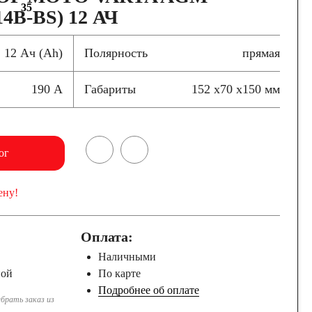
35
14B-BS) 12 АЧ
12 Ач (Ah)
Полярность
прямая
190 А
Габариты
152 x70 x150 мм
ог
ену!
Оплата:
Наличными
ной
По карте
Подробнее об оплате
брать заказ из