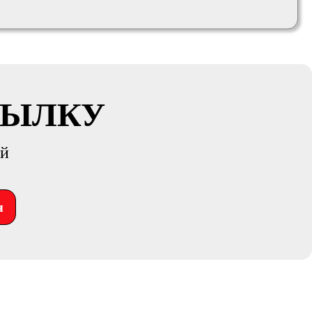
СЫЛКУ
ий
я