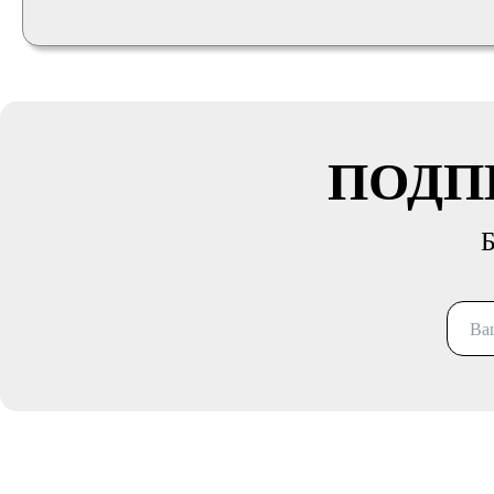
ПОДП
Б