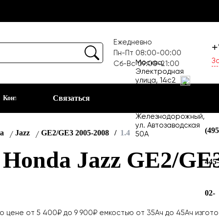
Ежедневно
+
Пн-Пт 08:00-00:00
З
Москва,
Сб-Вс 09:00-21:00
Электродная
улица, 14с2
Шоссе
Связаться
Контакты
Москва
Энтузиастов
+7
Балашиха, мкр-н
Железнодорожный,
ул. Автозаводская
(495
a
Jazz
GE2/GE3 2005-2008
1.4
50А
Honda Jazz GE2/GE3 
445
02-
цене от 5 400₽ до 9 900₽ емкостью от 35Ач до 45Ач изготов