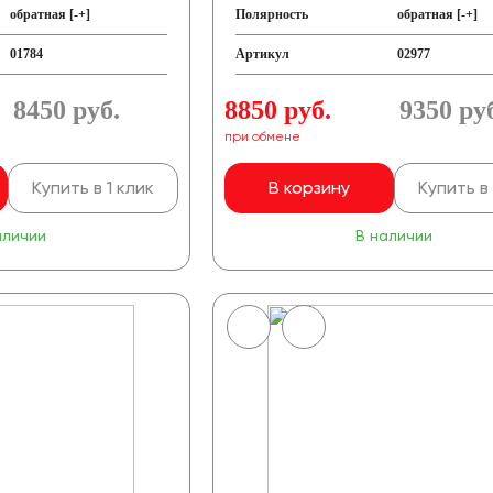
обратная [-+]
Полярность
обратная [-+]
01784
Артикул
02977
8450
руб.
8850 руб.
9350
ру
при обмене
Купить в 1 клик
В корзину
Купить в 
аличии
В наличии