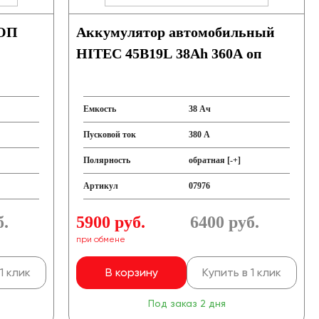
 ОП
Аккумулятор автомобильный
HITEC 45B19L 38Ah 360A оп
Емкость
38 Ач
Пусковой ток
380 А
Полярность
обратная [-+]
Артикул
07976
б.
5900 руб.
6400
руб.
при обмене
1 клик
В корзину
Купить в 1 клик
Под заказ 2 дня