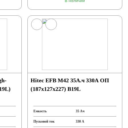
В наличии
gh-
Hitec EFB M42 35А.ч 330А ОП
19L)
(187x127x227) B19L
Емкость
35 Ач
Пусковой ток
330 А