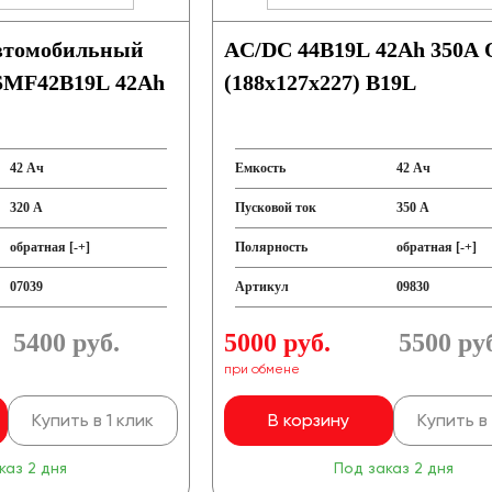
втомобильный
AC/DC 44B19L 42Ah 350A
SMF42B19L 42Ah
(188x127x227) B19L
42 Ач
Емкость
42 Ач
320 А
Пусковой ток
350 А
обратная [-+]
Полярность
обратная [-+]
07039
Артикул
09830
5400
руб.
5000 руб.
5500
ру
при обмене
Купить в 1 клик
В корзину
Купить в 
каз 2 дня
Под заказ 2 дня