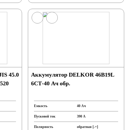
IS 45.0
Аккумулятор DELKOR 46B19L
4520
6СТ-40 Ач обр.
Емкость
40 Ач
Пусковой ток
390 А
Полярность
обратная [-+]