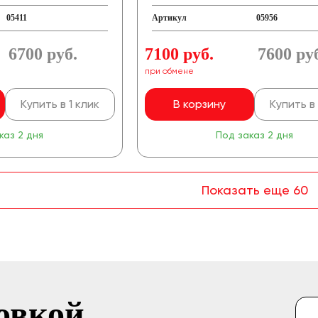
05411
Артикул
05956
6700
руб.
7100 руб.
7600
ру
при обмене
Купить в 1 клик
В корзину
Купить в 
каз 2 дня
Под заказ 2 дня
Показать еще 60
овкой