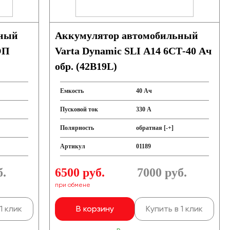
ьный
Аккумулятор автомобильный
ОП
Varta Dynamic SLI A14 6СТ-40 Ач
обр. (42B19L)
Емкость
40 Ач
Пусковой ток
330 А
Полярность
обратная [-+]
Артикул
01189
б.
6500 руб.
7000
руб.
при обмене
1 клик
В корзину
Купить в 1 клик