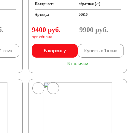
Полярность
обратная [-+]
Артикул
00616
б.
9400 руб.
9900
руб.
при обмене
1 клик
В корзину
Купить в 1 клик
В наличии