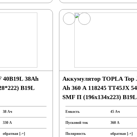
 40B19L 38Ah
Аккумулятор TOPLA Top J
28*222) B19L
Ah 360 A 118245 TT45JX 5
SMF П (196x134x223) B19L
38 Ач
Емкость
45 Ач
330 А
Пусковой ток
360 А
обратная [-+]
Полярность
обратная [-+]