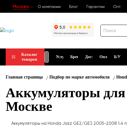
Москва
О компании
Блог
Гарантии
Опт
Прием
Подбор
Каталог
Услуги
Бренды
Доставка
Оплата
Б/У
товаров
АКБ
АКБ
Главная страница
Подбор по марке автомобиля
Hond
Аккумуляторы для 
Москве
Аккумуляторы на Honda Jazz GE2/GE3 2005-2008 1.4 по 