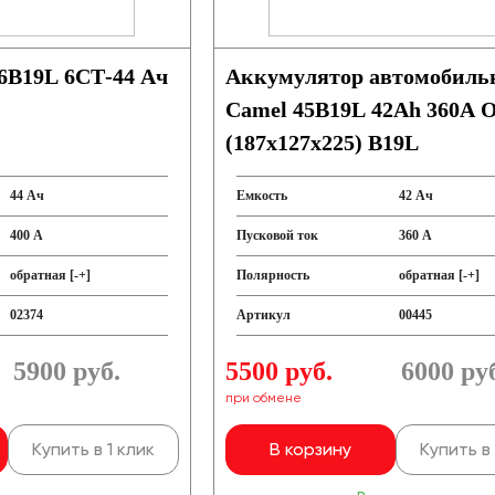
6B19L 6СТ-44 Ач
Аккумулятор автомобил
Camel 45B19L 42Ah 360A 
(187х127х225) B19L
44 Ач
Емкость
42 Ач
400 А
Пусковой ток
360 А
обратная [-+]
Полярность
обратная [-+]
02374
Артикул
00445
5900
руб.
5500 руб.
6000
ру
при обмене
Купить в 1 клик
В корзину
Купить в 