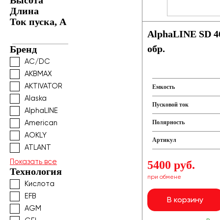
Высота
Длина
Ток пуска, А
AlphaLINE SD 4
обр.
Бренд
AC/DC
AKBMAX
AKTIVATOR
Емкость
Alaska
Пусковой ток
AlphaLINE
American
Полярность
AOKLY
Артикул
ATLANT
Показать все
5400 руб.
Технология
при обмене
Кислота
EFB
В корзину
AGM