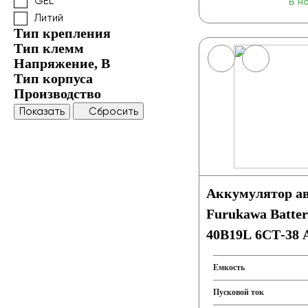
GEL
В н
Литий
Тип крепления
Тип клемм
Напряжение, В
Тип корпуса
Производство
Показать
Сбросить
Аккумулятор а
Furukawa Batter
40B19L 6СТ-38 А
Емкость
Пусковой ток