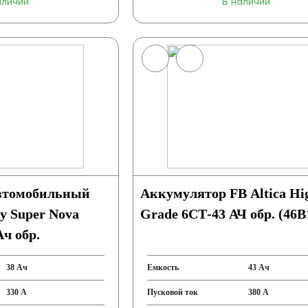
аличии
В наличии
втомобильный
Аккумулятор FB Altica Hi
y Super Nova
Grade 6СТ-43 АЧ обр. (46B
ч обр.
38 Ач
Емкость
43 Ач
330 А
Пусковой ток
380 А