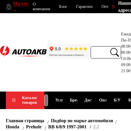
Наши
Москва
О
Блог
Гарантии
Опт
компании
адрес
Ежед
Пн-П
08:00
00:00
Сб-В
09:00
21:00
Прием
Подбор
Каталог
Услуги
Бренды
Доставка
Оплата
Б/У
К
товаров
АКБ
АКБ
Главная страница
Подбор по марке автомобиля
Honda
Prelude
BB 6/8/9 1997-2001
2.2