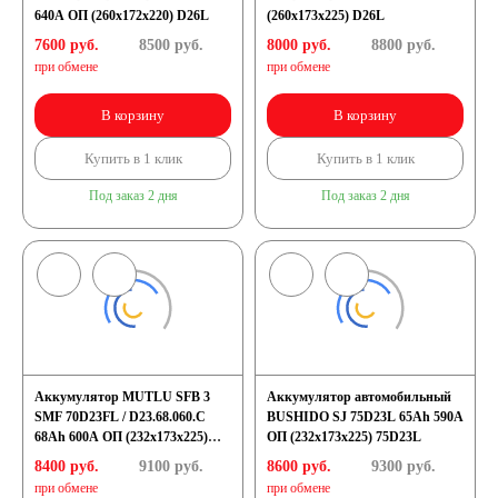
640A ОП (260x172x220) D26L
(260x173x225) D26L
7600 руб.
8500
руб.
8000 руб.
8800
руб.
при обмене
при обмене
В корзину
В корзину
Купить в 1 клик
Купить в 1 клик
Под заказ 2 дня
Под заказ 2 дня
Аккумулятор MUTLU SFB 3
Аккумулятор автомобильный
SMF 70D23FL / D23.68.060.C
BUSHIDO SJ 75D23L 65Ah 590A
68Ah 600A ОП (232x173x225)
ОП (232x173x225) 75D23L
D23L
8400 руб.
9100
руб.
8600 руб.
9300
руб.
при обмене
при обмене