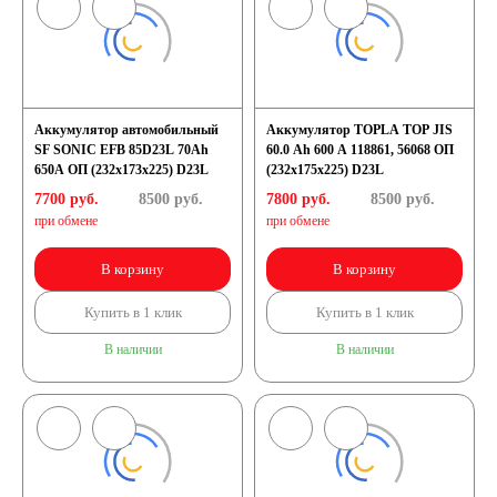
Аккумулятор автомобильный
Аккумулятор TOPLA TOP JIS
SF SONIC EFB 85D23L 70Ah
60.0 Ah 600 A 118861, 56068 ОП
650A ОП (232x173x225) D23L
(232х175х225) D23L
7700 руб.
8500
руб.
7800 руб.
8500
руб.
при обмене
при обмене
В корзину
В корзину
Купить в 1 клик
Купить в 1 клик
В наличии
В наличии