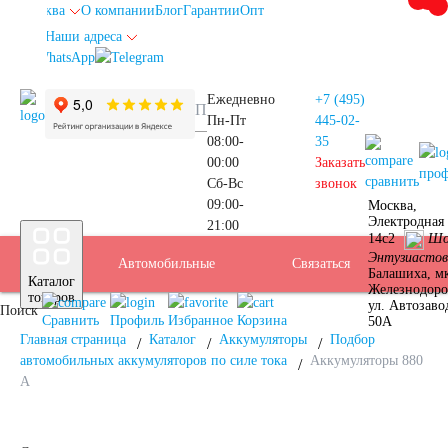
Москва
О компании
Блог
Гарантии
Опт
Наши адреса
info@autoakb.ru
Ежедневно
+7 (495)
Пн-Пт
445-02-
08:00-
35
00:00
Заказать
про
сравнить
Сб-Вс
звонок
09:00-
Москва,
Прием
Электродная 
21:00
Подбор
14с2
Шо
Энтузиастов
Автомобильные
Услуги
Бренды
Доставка
Оплата
Б/У
Контакты
Связаться
Москва
Балашиха, м
Каталог
Железнодор
АКБ
товаров
ул. Автозаво
Поиск
аккумуляторы
АКБ
Сравнить
Профиль
Избранное
Корзина
50А
Главная страница
Каталог
Аккумуляторы
Подбор
автомобильных аккумуляторов по силе тока
Аккумуляторы 880
А
Аккумуляторы для