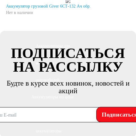
Аккумулятор грузовой Giver 6СТ-132 Ач обр.
японских
Нет в наличии
автомобилей
Аккумуляторы для
ПОДПИСАТЬСЯ
НА РАССЫЛКУ
корейских
автомобилей
Будте в курсе всех новинок, новостей и
акций
Аккумуляторы по цене
Подписатьс
Недорогие
аккумуляторы