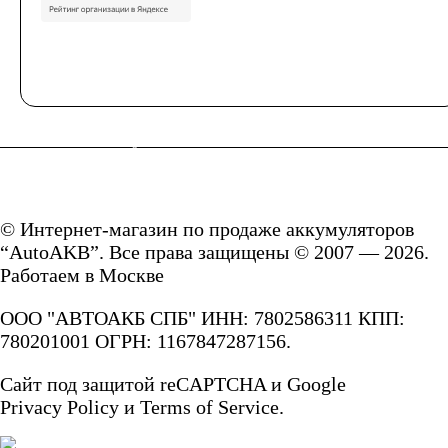
Снегоходы
Садовые трактора,
райдеры
Мопеды
© Интернет-магазин по продаже аккумуляторов
“AutoAKB”. Все права защищены © 2007 — 2026.
Мотороллеры
Работаем в Москве
ООО "АВТОАКБ СПБ" ИНН: 7802586311 КПП:
Мотобуксировщики
780201001 ОГРН: 1167847287156.
Емкость (A/H)
Сайт под защитой reCAPTCHA и Google
Privacy Policy
и
Terms of Service.
3 А/ч
4 А/ч