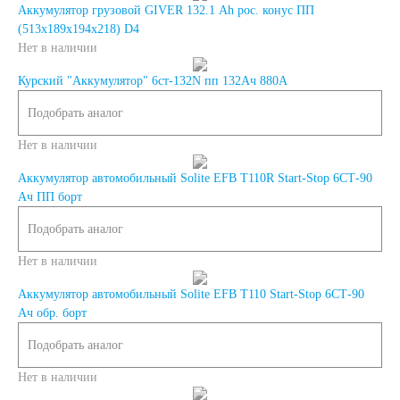
Аккумулятор грузовой GIVER 132.1 Ah роc. конус ПП
(513x189x194x218) D4
Аккумуляторы по
Нет в наличии
Курский "Аккумулятор" 6ст-132N пп 132Ач 880А
напряжению
Подобрать аналог
Аккумуляторы 12
Нет в наличии
Аккумулятор автомобильный Solite EFB T110R Start-Stop 6СТ-90
вольт
Ач ПП борт
Подобрать аналог
Аккумуляторы по стране
Нет в наличии
(Родина бренда)
Аккумулятор автомобильный Solite EFB T110 Start-Stop 6СТ-90
Ач обр. борт
Аккумуляторы для
Подобрать аналог
Нет в наличии
автомобилей из