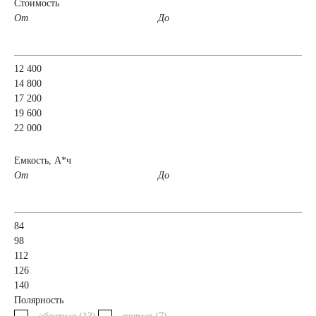
Стоимость
От
До
легковых
автомобилей
12 400
14 800
17 200
Емкость (A/H)
19 600
22 000
35 А/ч
38 А/ч
Емкость, А*ч
От
До
40 А/ч
42 А/ч
43 А/ч
44 А/ч
84
98
112
45 А/ч
47 А/ч
126
140
Полярность
48 А/ч
50 А/ч