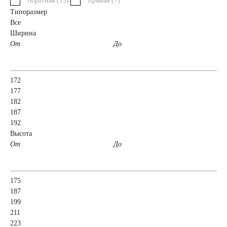
обратная (
13
)
прямая (
7
)
Типоразмер
52 А/ч
53 А/ч
Все
Ширина
От
До
54 А/ч
55 А/ч
56 А/ч
58 А/ч
172
177
182
59 А/ч
60 А/ч
187
192
Высота
61 А/ч
62 А/ч
От
До
63 А/ч
64 А/ч
175
65 А/ч
66 А/ч
187
199
211
68 А/ч
70 А/ч
223