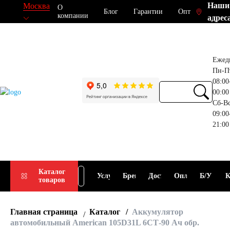
Наши
Москва
О
Блог
Гарантии
Опт
компании
адрес
Ежед
Пн-П
08:00
00:00
Сб-В
09:00
21:00
Прием
Подбор
Каталог
Услуги
Бренды
Доставка
Оплата
Б/У
К
товаров
АКБ
АКБ
Главная страница
Каталог
Аккумулятор
автомобильный American 105D31L 6СТ-90 Ач обр.