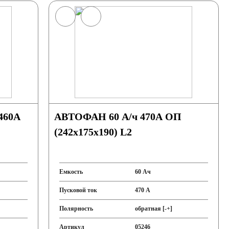
АВТОФАН 60 А/ч 470А ОП
(242x175x190) L2
Емкость
60 Ач
Пусковой ток
470 А
Полярность
обратная [-+]
Артикул
05246