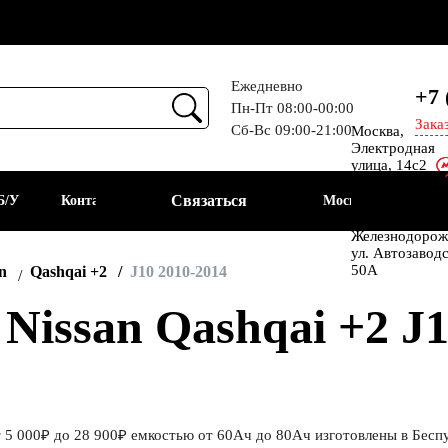
Ежедневно
+7 
Пн-Пт 08:00-00:00
Зака
Сб-Вс 09:00-21:00
Москва,
Прием
Электродная
улица, 14с2
Шоссе
Связаться
Б/У
Контакты
Москва
Энтузиастов
Балашиха, мкр
Железнодорож
ул. Автозавод
АКБ
50А
n
Qashqai +2
J10 2010-2014
issan Qashqai +2 J1
т 5 000₽ до 28 900₽ емкостью от 60Ач до 80Ач изготовлены в Бесп