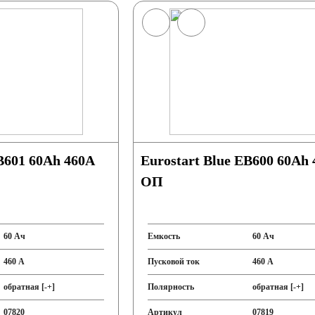
Eurostart Blue EB600 60Ah 460A
ОП
60 Ач
Емкость
60 Ач
460 А
Пусковой ток
460 А
обратная [-+]
Полярность
обратная [-+]
07820
Артикул
07819