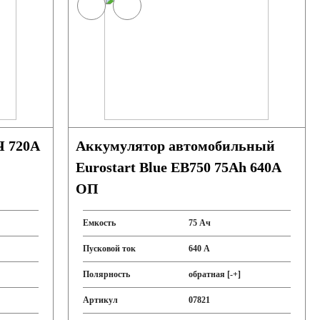
Ч 720A
Аккумулятор автомобильный
Eurostart Blue EB750 75Ah 640A
ОП
Емкость
75 Ач
Пусковой ток
640 А
Полярность
обратная [-+]
Артикул
07821