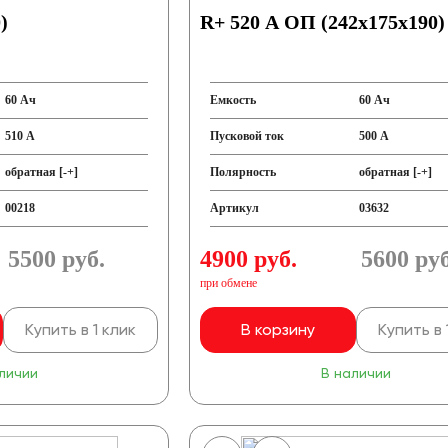
)
R+ 520 A ОП (242x175x190)
60 Ач
Емкость
60 Ач
510 А
Пусковой ток
500 А
обратная [-+]
Полярность
обратная [-+]
00218
Артикул
03632
5500
руб.
4900 руб.
5600
руб
при обмене
Купить в 1 клик
В корзину
Купить в 
личии
В наличии