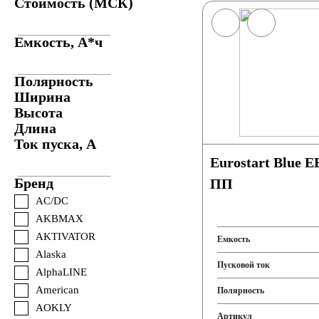
Стоимость (МСК)
Емкость, А*ч
Полярность
Ширина
Высота
Длина
Ток пуска, А
Eurostart Blue EB601 60Ah 460A
Бренд
ПП
AC/DC
AKBMAX
AKTIVATOR
Емкость
Alaska
Пусковой ток
AlphaLINE
American
Полярность
AOKLY
Артикул