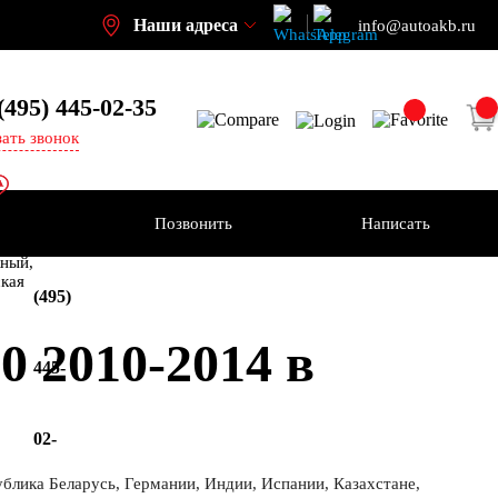
Наши адреса
info@autoakb.ru
(495)
445-02-35
зать звонок
Позвонить
Написать
+7
-н
ный,
ская
(495)
0 2010-2014 в
445-
02-
ублика Беларусь, Германии, Индии, Испании, Казахстане,