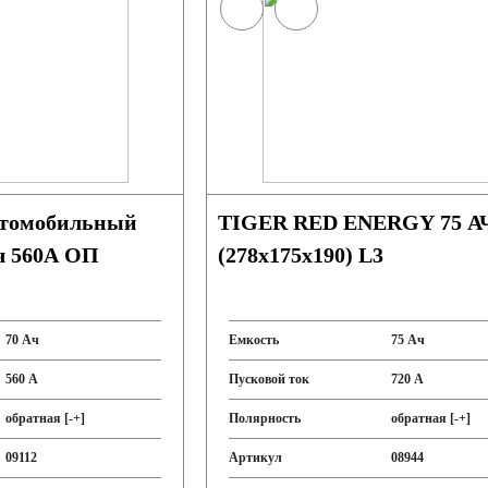
втомобильный
TIGER RED ENERGY 75 А
 560А ОП
(278x175x190) L3
70 Ач
Емкость
75 Ач
560 А
Пусковой ток
720 А
обратная [-+]
Полярность
обратная [-+]
09112
Артикул
08944