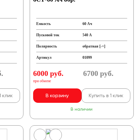
Емкость
60 Ач
Пусковой ток
540 А
Полярность
обратная [-+]
Артикул
01099
.
6000 руб.
6700
руб.
при обмене
1 клик
В корзину
Купить в 1 клик
В наличии