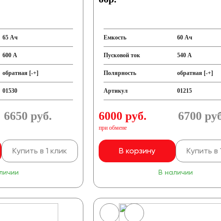
65 Ач
Емкость
60 Ач
600 А
Пусковой ток
540 А
обратная [-+]
Полярность
обратная [-+]
01530
Артикул
01215
6650
руб.
6000 руб.
6700
руб
при обмене
Купить в 1 клик
В корзину
Купить в 
личии
В наличии