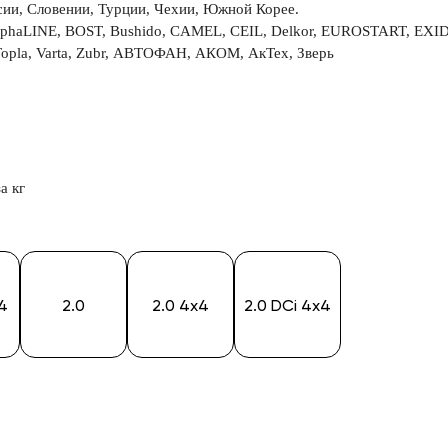
сии, Словении, Турции, Чехии, Южной Корее.
aLINE, BOST, Bushido, CAMEL, CEIL, Delkor, EUROSTART, EXIDE, E
la, Varta, Zubr, АВТОФАН, АКОМ, АкТех, Зверь
а кг
x4
2.0
2.0 4x4
2.0 DCi 4x4