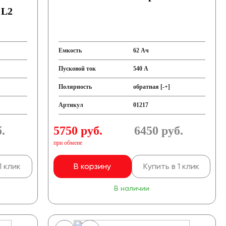
 L2
Емкость
62 Ач
Пусковой ток
540 А
Полярность
обратная [-+]
Артикул
01217
.
5750 руб.
6450
руб.
при обмене
1 клик
В корзину
Купить в 1 клик
В наличии