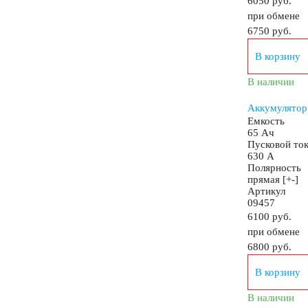
6050 руб.
при обмене
GEL
AGM
Кислотные
Li-Ion
6750
руб.
В корзину
Аккумуляторы для лодок, катеров, яхт
В наличии
Аккумулятор
Емкость
65 Ач
Пусковой то
630 А
Аккумуляторы для катеров, яхт и лодок
Полярность
прямая [+-]
Артикул
09457
Аккумуляторы для лодочных электромоторов
6100 руб.
при обмене
6800
руб.
Аккумуляторы для гидроциклов
В корзину
Тяговые аккумуляторы
Аккумуляторы для И
В наличии