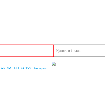
к
опеды
Купить в 1 клик
8 А/ч
9 А/ч
 АКОМ +EFB 6СТ-60 Ач прям.
/ч
19 А/ч
к