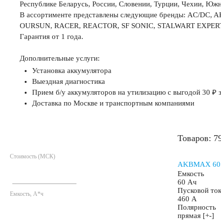
Республике Беларусь, России, Словении, Турции, Чехии, Юж
В ассортименте представлены следующие бренды: AC/DC, AK
35 А/ч
38 А/ч
40 А/ч
42 А/ч
43 А
OURSUN, RACER, REACTOR, SF SONIC, STALWART EXPERT, Sol
Гарантия от 1 года.
45 А/ч
47 А/ч
48 А/ч
50 А/ч
52 А
Дополнительные услуги:
Установка аккумулятора
Выездная диагностика
54 А/ч
55 А/ч
56 А/ч
58 А/ч
59 А
Прием б/у аккумуляторов на утилизацию с выгодой 30 ₽ з
Доставка по Москве и транспортным компаниями
61 А/ч
62 А/ч
63 А/ч
64 А/ч
65 А
Товаров: 7
68 А/ч
70 А/ч
71 А/ч
72 А/ч
74 А
Стоимость (МСК)
AKBMAX 60 А
Емкость
77 А/ч
78 А/ч
80 А/ч
82 А/ч
84 А
60 Ач
Пусковой то
Емкость, А*ч
460 А
Полярность
90 А/ч
92 А/ч
95 А/ч
96 А/ч
98 А
прямая [+-]