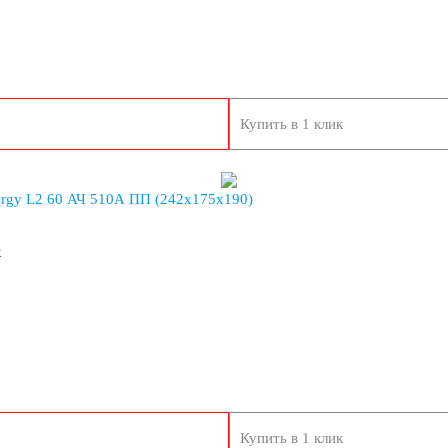
Купить в 1 клик
115 А/ч
120 А/ч
ergy L2 60 АЧ 510A ПП (242x175x190)
150 А/ч
к
192 А/ч
230 А/ч
Купить в 1 клик