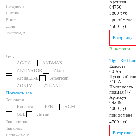
Артикул
Полярность
04750
Аккумуляторы для грузовых автомобилей
3800 руб.
Ширина
при обмене
Высота
4500
руб.
Длина
Емкость (A/H)
Ток пуска, А
В корзину
В наличии
100 А/ч
105 А/ч
106 А/ч
110 А/ч
Бренд
Tiger Red En
AC/DC
AKBMAX
Емкость
AKTIVATOR
Alaska
125 А/ч
132 А/ч
140 А/ч
145 А/ч
60 Ач
Пусковой то
AlphaLINE
American
510 А
AOKLY
ATLANT
Полярность
172 А/ч
180 А/ч
185 А/ч
190 А/ч
прямая [+-]
Показать все
Артикул
Технология
09289
Кислота
EFB
AGM
4000 руб.
200 А/ч
210 А/ч
220 А/ч
225 А/ч
GEL
Литий
при обмене
4700
руб.
Тип крепления
Тип клемм
235 А/ч
240 А/ч
250 А/ч
В корзину
Напряжение, В