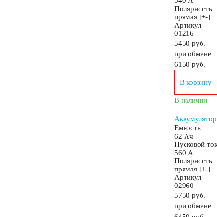
540 А
Полярность
прямая [+-]
Аккумуляторы по напряжению
Артикул
01216
5450 руб.
Аккумуляторы 12 вольт
при обмене
6150
руб.
Аккумуляторы по стране (Родина бренда)
В корзину
В наличии
Аккумуляторы для автомобилей из Азии
Аккумулятор
Емкость
62 Ач
Аккумуляторы для американских автомобилей
Пусковой то
560 А
Полярность
прямая [+-]
Аккумуляторы для европейских автомобилей
Артикул
02960
5750 руб.
при обмене
Аккумуляторы для японских автомобилей
6450
руб.