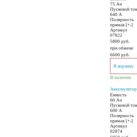
75 Ач
Пусковой то
Снегоходы
Садовые трактора, райдеры
М
640 А
Полярность
прямая [+-]
Артикул
Мотороллеры
Мотобуксировщики
07822
5800 руб.
при обмене
Емкость (A/H)
6600
руб.
В корзину
3 А/ч
4 А/ч
4.5 А/ч
5 А/ч
7 А/ч
В наличии
Аккумулятор
10 А/ч
14 А/ч
16 А/ч
17 А/ч
18 А
Емкость
60 Ач
Пусковой то
600 А
20 А/ч
24 А/ч
30 А/ч
Полярность
прямая [+-]
Артикул
Технология
02874