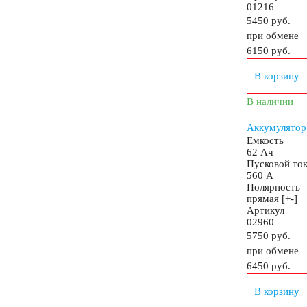
01216
5450 руб.
при обмене
Аккумуляторы 12 вольт
6150
руб.
В корзину
Аккумуляторы по стране (Родина бренда)
В наличии
Аккумулятор
Аккумуляторы для автомобилей из Азии
Емкость
62 Ач
Пусковой то
Аккумуляторы для американских автомобилей
560 А
Полярность
прямая [+-]
Артикул
Аккумуляторы для европейских автомобилей
02960
5750 руб.
при обмене
Аккумуляторы для японских автомобилей
6450
руб.
В корзину
Аккумуляторы для корейских автомобилей