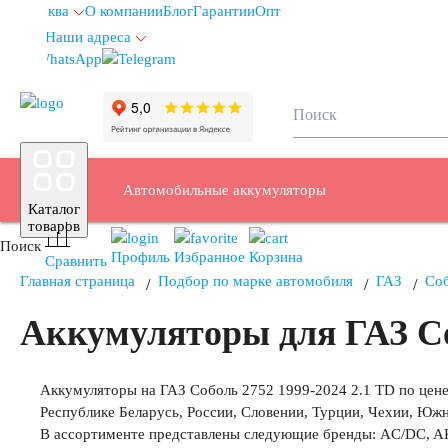
Москва
О компании
Блог
Гарантии
Опт
Наши адреса
info@autoakb.ru
Автомобильные аккумуляторы
Каталог
товаров
Поиск
Профиль
Избранное
Корзина
Сравнить
Главная страница
Подбор по марке автомобиля
ГАЗ
Со
Аккумуляторы для легковых автомобилей
Аккумуляторы для ГАЗ Со
Емкость (A/H)
Аккумуляторы на ГАЗ Соболь 2752 1999-2024 2.1 TD по цене 
Республике Беларусь, России, Словении, Турции, Чехии, Юж
В ассортименте представлены следующие бренды: AC/DC, AK
35 А/ч
38 А/ч
40 А/ч
42 А/ч
43 А