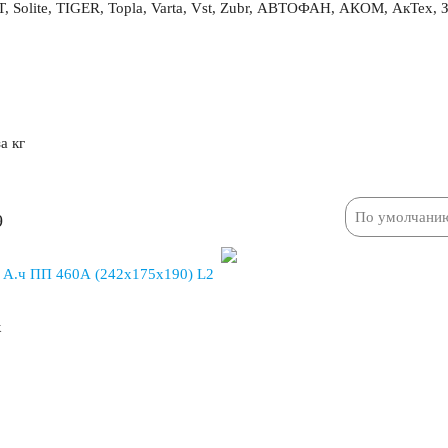
ite, TIGER, Topla, Varta, Vst, Zubr, АВТОФАН, АКОМ, АкТех, 
/ч
53 А/ч
/ч
60 А/ч
а кг
/ч
66 А/ч
9
/ч
75 А/ч
.ч ПП 460A (242x175x190) L2
/ч
85 А/ч
к
/ч