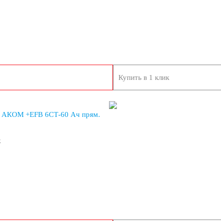
Купить в 1 клик
8 А/ч
9 А/ч
 АКОМ +EFB 6СТ-60 Ач прям.
/ч
19 А/ч
к