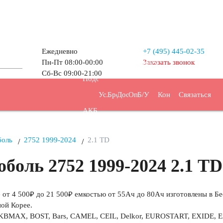
Ежедневно
+7 (495)
445-02-35
Пн-Пт 08:00-00:00
Заказать звонок
Прием
Сб-Вс 09:00-21:00
Подбор
Услуги
Бренды
Доставка
Оплата
Б/У
Контакты
Связаться
АКБ
АКБ
боль
2752 1999-2024
2.1 TD
боль 2752 1999-2024 2.1 TD
от 4 500₽ до 21 500₽ емкостью от 55Ач до 80Ач изготовлены в Бе
ной Корее.
BMAX, BOST, Bars, CAMEL, CEIL, Delkor, EUROSTART, EXIDE, Extra
/ч
44 А/ч