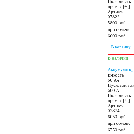
Полярность
прямая [+-]
Артикул
07822
Мотороллеры
Мотобуксировщики
5800 руб.
при обмене
6600
руб.
Емкость (A/H)
В корзину
3 А/ч
4 А/ч
4.5 А/ч
5 А/ч
7 А/ч
В наличии
Аккумулятор
Емкость
10 А/ч
14 А/ч
16 А/ч
17 А/ч
18 А
60 Ач
Пусковой то
600 А
20 А/ч
24 А/ч
30 А/ч
Полярность
прямая [+-]
Артикул
02874
Технология
6050 руб.
при обмене
6750
руб.
GEL
AGM
Кислотные
Li-Ion