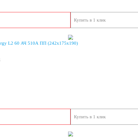
Купить в 1 клик
115 А/ч
120 А/ч
ergy L2 60 АЧ 510A ПП (242x175x190)
150 А/ч
к
192 А/ч
230 А/ч
Купить в 1 клик