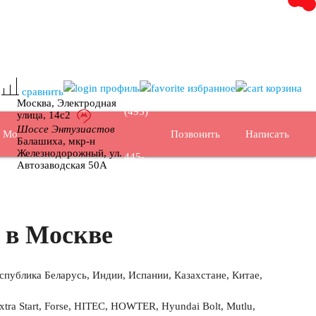
+7
профиль
избранное
корзина
сравнить
Москва, Электродная
(495)
улица, 14с2
Шоссе Энтузиастов
Позвонить
Написать
Москва
Балашиха, мкр-н
Железнодорожный, ул.
445-
Автозаводская 50А
02-35
 в Москве
спублика Беларусь, Индии, Испании, Казахстане, Китае,
 Start, Forse, HITEC, HOWTER, Hyundai Bolt, Mutlu,