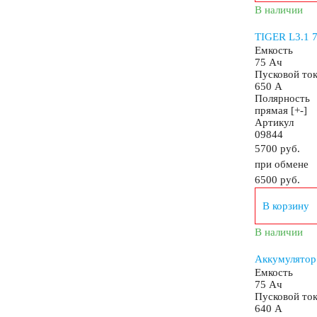
В наличии
TIGER L3.1 
Аккумуляторы по цене
Емкость
75 Ач
Пусковой то
650 А
Недорогие аккумуляторы
Полярность
прямая [+-]
Артикул
Мото аккумуляторы
09844
5700 руб.
при обмене
6500
руб.
В корзину
Аккумуляторы для мототехники
В наличии
Аккумулятор
Аккумуляторы на мотоциклы
Скутеры
К
Емкость
75 Ач
Пусковой то
640 А
Снегоходы
Садовые трактора, райдеры
М