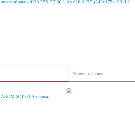
 автомобильный RACER GT 60.1 Ah 610 A ПП (242x175x190) L2
к
EFB
Купить в 1 клик
Тайланд
еларусь
Польша
 АКОМ 6СТ-60 Ач прям.
к
Индия
Германия