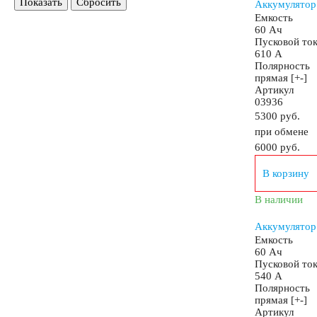
Показать
Сбросить
Аккумулятор
Емкость
60 Ач
Пусковой то
Аккумуляторы START-STOP
Аккумуляторы 
610 А
Полярность
прямая [+-]
Аккумуляторы AGM
Артикул
03936
5300 руб.
при обмене
Аккумуляторы по стране изготовлении
6000
руб.
В корзину
Япония
Южная Корея
Чехия
Турция
В наличии
США
Словения
Россия
Республика Б
Аккумулятор
Емкость
60 Ач
Пусковой то
Китай
Казахстан
Испания
Иран
540 А
Полярность
прямая [+-]
Артикул
Аккумуляторы по напряжению