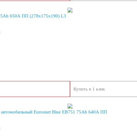
75Ah 650A ПП (278x175x190) L3
к
Купить в 1 клик
 автомобильный Eurostart Blue EB751 75Ah 640A ПП
вадроциклы
к
опеды