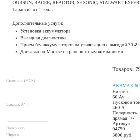
OURSUN, RACER, REACTOR, SF SONIC, STALWART EXPERT, Sol
Гарантия от 1 года.
45 А/ч
47 А/ч
48 А/ч
50 А/ч
52 А
Дополнительные услуги:
Установка аккумулятора
Выездная диагностика
54 А/ч
55 А/ч
56 А/ч
58 А/ч
59 А
Прием б/у аккумуляторов на утилизацию с выгодой 30 ₽ з
Доставка по Москве и транспортным компаниями
61 А/ч
62 А/ч
63 А/ч
64 А/ч
65 А
Товаров: 7
68 А/ч
70 А/ч
71 А/ч
72 А/ч
74 А
Стоимость (МСК)
AKBMAX 60 А
Емкость
60 Ач
77 А/ч
78 А/ч
80 А/ч
82 А/ч
84 А
Пусковой то
Емкость, А*ч
460 А
Полярность
прямая [+-]
90 А/ч
92 А/ч
95 А/ч
96 А/ч
98 А
Артикул
Полярность
04750
3800 руб.
Ширина
Аккумуляторы для грузовых автомобилей