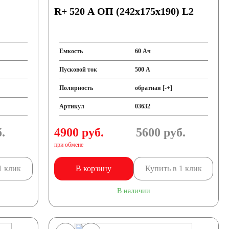
R+ 520 A ОП (242x175x190) L2
Емкость
60 Ач
Пусковой ток
500 А
Полярность
обратная [-+]
Артикул
03632
.
4900 руб.
5600
руб.
при обмене
1 клик
В корзину
Купить в 1 клик
В наличии