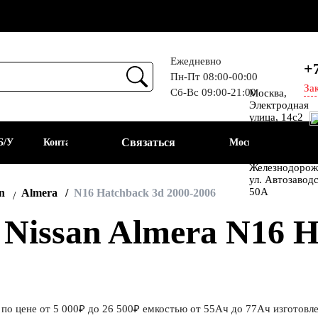
Ежедневно
+
Пн-Пт 08:00-00:00
За
Сб-Вс 09:00-21:00
Москва,
Прием
Электродная
улица, 14с2
Шоссе
Связаться
Б/У
Контакты
Москва
Энтузиастов
Балашиха, мкр
Железнодорож
ул. Автозавод
АКБ
50А
n
Almera
N16 Hatchback 3d 2000-2006
issan Almera N16 Ha
по цене от 5 000₽ до 26 500₽ емкостью от 55Ач до 77Ач изготовле