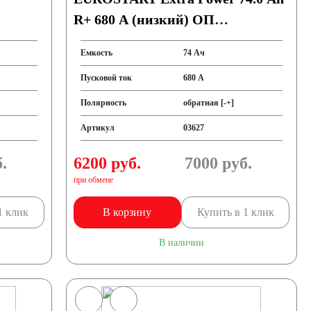
R+ 680 A (низкий) ОП
(278x175x175) LB3
Емкость
74 Ач
Пусковой ток
680 А
Полярность
обратная [-+]
Артикул
03627
.
6200 руб.
7000
руб.
при обмене
1 клик
В корзину
Купить в 1 клик
В наличии