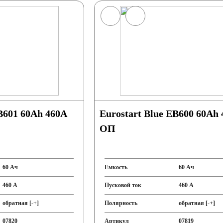
Eurostart Blue EB600 60Ah 460A
ОП
60 Ач
Емкость
60 Ач
460 А
Пусковой ток
460 А
обратная [-+]
Полярность
обратная [-+]
07820
Артикул
07819