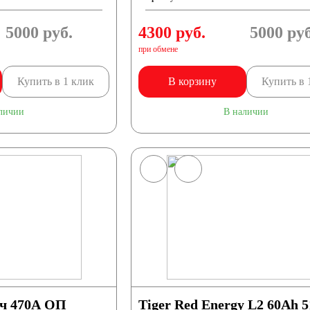
5000
руб.
4300 руб.
5000
руб
при обмене
Купить в 1 клик
В корзину
Купить в 
личии
В наличии
ч 470А ОП
Tiger Red Energy L2 60Ah 