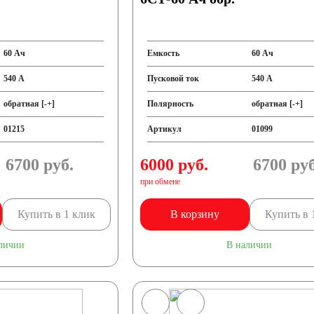
60 Ач
Емкость
60 Ач
540 А
Пусковой ток
540 А
обратная [-+]
Полярность
обратная [-+]
01215
Артикул
01099
6700
руб.
6000 руб.
6700
руб
при обмене
Купить в 1 клик
В корзину
Купить в 
личии
В наличии