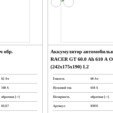
 обр.
Аккумулятор автомобиль
RACER GT 60.0 Ah 610 A 
(242x175x190) L2
62 Ач
Емкость
60 Ач
540 А
Пусковой ток
610 А
обратная [-+]
Полярность
обратная [-+]
01217
Артикул
03935