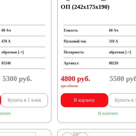
ОП (242x175x190)
60 Ач
Емкость
60 Ач
470 А
Пусковой ток
510 А
обратная [-+]
Полярность
обратная [-+]
05246
Артикул
00218
5300
руб.
4800 руб.
5500
руб
при обмене
Купить в 1 клик
В корзину
Купить в 
личии
В наличии