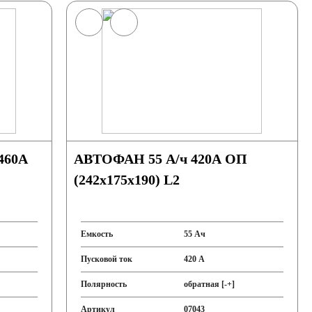
АВТОФАН 55 А/ч 420А ОП
(242x175x190) L2
Емкость
55 Ач
Пусковой ток
420 А
Полярность
обратная [-+]
Артикул
07043