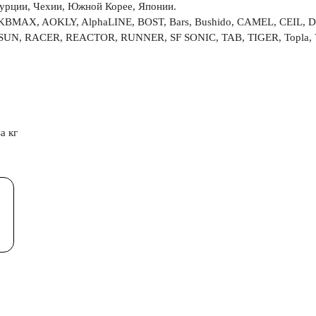
Турции, Чехии, Южной Корее, Японии.
MAX, AOKLY, AlphaLINE, BOST, Bars, Bushido, CAMEL, CEIL, Delk
RSUN, RACER, REACTOR, RUNNER, SF SONIC, TAB, TIGER, Topla, 
а кг