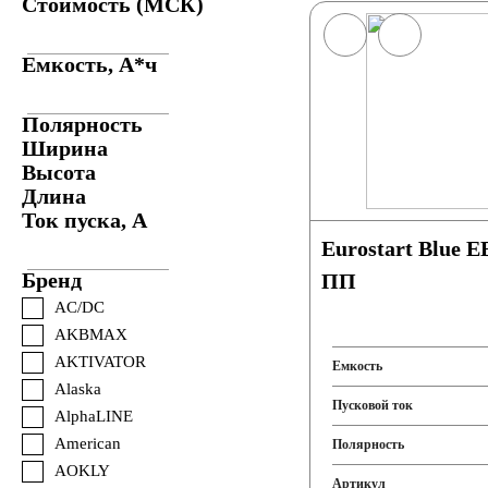
Стоимость (МСК)
Емкость, А*ч
Полярность
Ширина
Высота
Длина
Ток пуска, А
Eurostart Blue EB601 60Ah 460A
Бренд
ПП
AC/DC
AKBMAX
AKTIVATOR
Емкость
Alaska
Пусковой ток
AlphaLINE
American
Полярность
AOKLY
Артикул