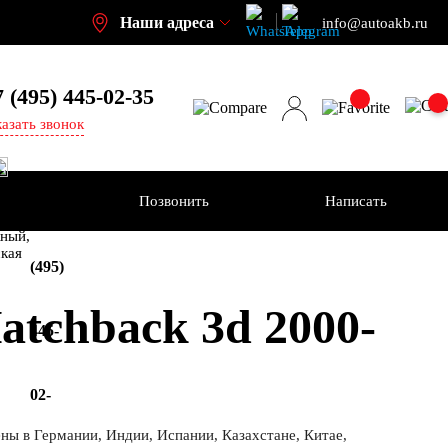
Наши адреса
info@autoakb.ru
7 (495)
445-02-35
казать звонок
Позвонить
Написать
+7
-н
ный,
ская
(495)
tchback 3d 2000-
445-
02-
ны в Германии, Индии, Испании, Казахстане, Китае,